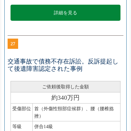
詳細を見る
27
交通事故で債務不存在訴訟。反訴提起し
て後遺障害認定された事例
ご依頼後取得した金額
約340万円
受傷部位
首（外傷性頸部症候群）、腰（腰椎捻
挫）
等級
併合14級