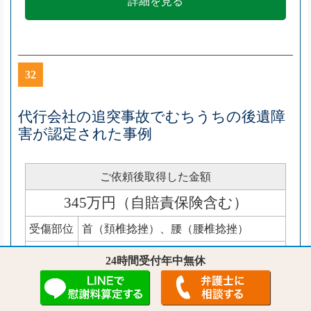
詳細を見る
32
代行会社の追突事故でむちうちの後遺障
害が認定された事例
ご依頼後取得した金額
345万円（自賠責保険含む）
受傷部位
首（頚椎捻挫）、腰（腰椎捻挫）
等級
弁護士の申請で14級9号を獲得（首痛）
24時間受付年中無休
詳細を見る