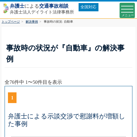
弁護士
による
交通事故相談
全国対応
弁護士法人デイライト法律事務所
トップページ
解決事例
事故時の状況:
自動車
事故時の状況が『自動車』の解決事
例
全76件中 1〜50件目を表示
1
弁護士による示談交渉で慰謝料が増額し
た事例