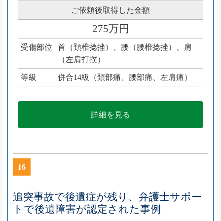
ご依頼後取得した金額
275万円
受傷部位
首（頚椎捻挫）、腰（腰椎捻挫）、肩
（左肩打撲）
等級
併合14級（頚部痛、腰部痛、左肩痛）
詳細を見る
16
追突事故で後遺症が残り、弁護士サポー
トで後遺障害が認定された事例