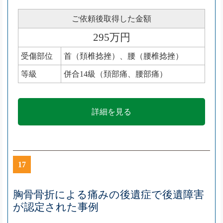
ご依頼後取得した金額
295万円
受傷部位
首（頚椎捻挫）、腰（腰椎捻挫）
等級
併合14級（頚部痛、腰部痛）
詳細を見る
17
胸骨骨折による痛みの後遺症で後遺障害
が認定された事例