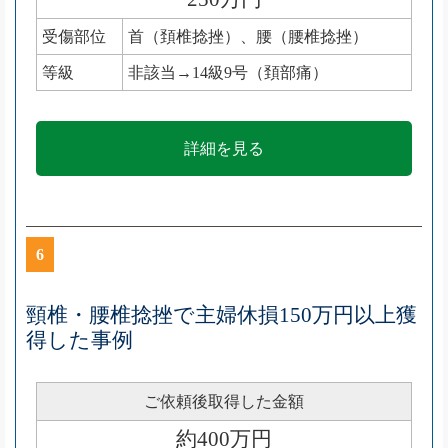
受傷部位
首（頚椎捻挫）、腰（腰椎捻挫）
等級
非該当→14級9号（頚部痛）
詳細を見る
6
頸椎・腰椎捻挫で主婦休損150万円以上獲
得した事例
ご依頼後取得した金額
約400万円