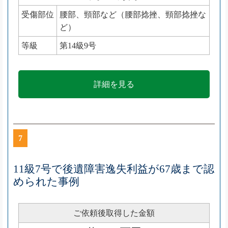
受傷部位
腰部、頸部など（腰部捻挫、頸部捻挫な
ど）
等級
第14級9号
詳細を見る
7
11級7号で後遺障害逸失利益が67歳まで認
められた事例
ご依頼後取得した金額