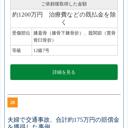
ご依頼後取得した金額
約1200万円 治療費などの既払金を除
く
受傷部位
膝蓋骨（膝骨下棘骨折）、股関節（寛骨
骨臼骨折）
等級
12級7号
詳細を見る
20
夫婦で交通事故、合計約175万円の賠償金
を獲得した事例