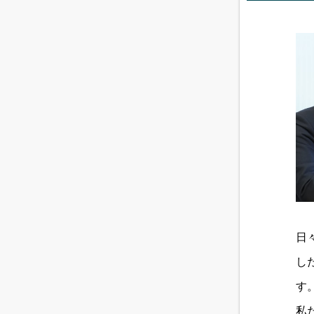
日
し
す
私