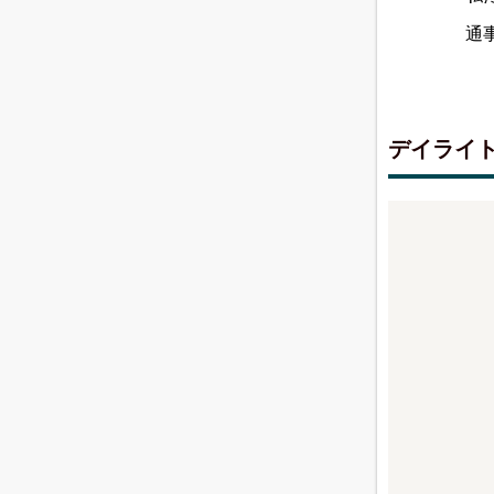
通
デイライ