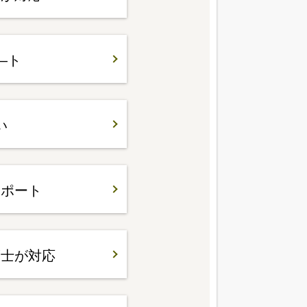
―ト
い
サポート
護士が対応