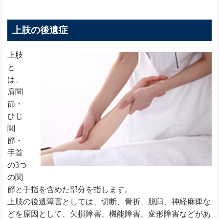
上肢の後遺症
上肢
と
は、
肩関
節・
ひじ
関
節・
手首
の3つ
の関
節と手指を含めた部分を指します。
上肢の後遺障害としては、切断、骨折、脱臼、神経麻痺な
どを原因として、欠損障害、機能障害、変形障害などがあ