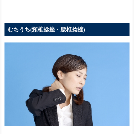
むちうち(頸椎捻挫・腰椎捻挫)