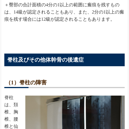
＋臀部の合計面積の4分の1以上の範囲に瘢痕を残すもの
は、14級が認定されることもあり、また、2分の1以上の瘢
痕を残す場合には12級が認定されることもあります。
脊柱及びその他体幹骨の後遺症
（1）脊柱の障害
脊柱
は、頚
椎、胸
椎、腰
椎と仙