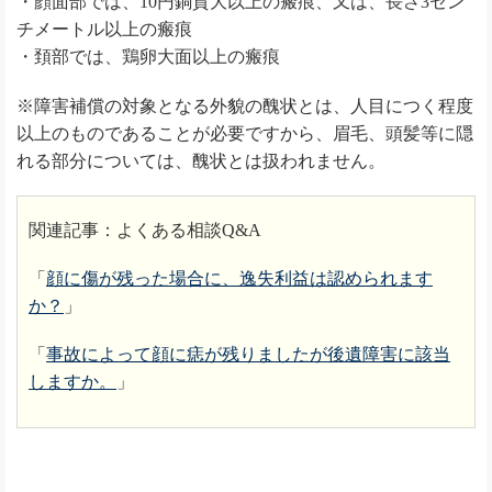
・顔面部では、10円銅貨大以上の瘢痕、又は、長さ3セン
チメートル以上の瘢痕
・頚部では、鶏卵大面以上の瘢痕
※障害補償の対象となる外貌の醜状とは、人目につく程度
以上のものであることが必要ですから、眉毛、頭髪等に隠
れる部分については、醜状とは扱われません。
関連記事：よくある相談Q&A
「
顔に傷が残った場合に、逸失利益は認められます
か？
」
「
事故によって顔に痣が残りましたが後遺障害に該当
しますか。
」