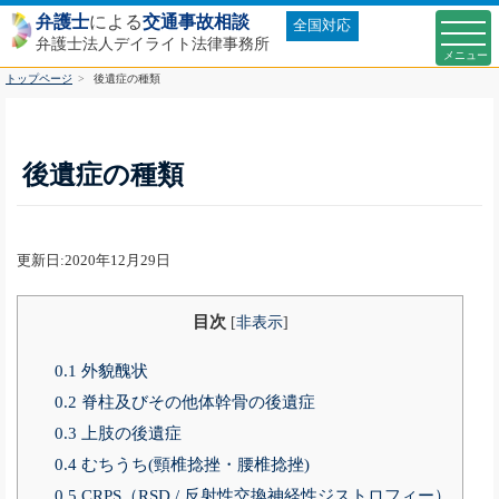
弁護士
による
交通事故相談
全国対応
弁護士法人デイライト法律事務所
トップページ
後遺症の種類
後遺症の種類
更新日:2020年12月29日
目次
[
非表示
]
0.1
外貌醜状
0.2
脊柱及びその他体幹骨の後遺症
0.3
上肢の後遺症
0.4
むちうち(頸椎捻挫・腰椎捻挫)
0.5
CRPS（RSD / 反射性交換神経性ジストロフィー）