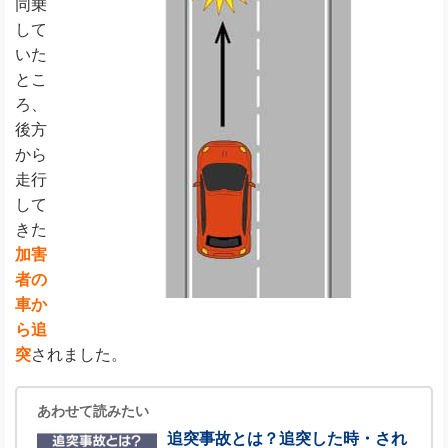
同乗
して
いた
とこ
ろ、
後方
から
走行
して
きた
加害
者の
車か
ら追
突
されました。
あわせて読みたい
追突事故とは？追突した時・され