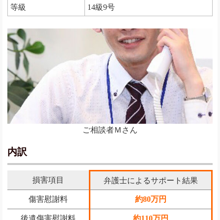
等級
14級9号
ご相談者Ｍさん
内訳
損害項目
弁護士によるサポート結果
傷害慰謝料
約80万円
後遺傷害慰謝料
約110万円