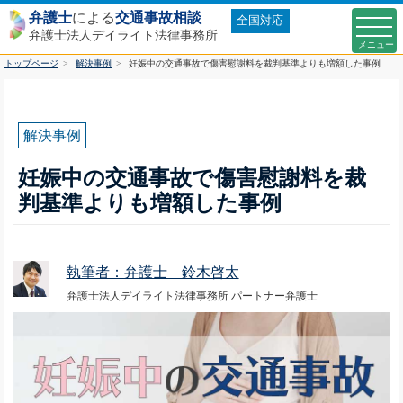
弁護士
による
交通事故相談
全国対応
弁護士法人デイライト法律事務所
トップページ
解決事例
妊娠中の交通事故で傷害慰謝料を裁判基準よりも増額した事例
解決事例
妊娠中の交通事故で傷害慰謝料を裁
判基準よりも増額した事例
執筆者：弁護士 鈴木啓太
弁護士法人デイライト法律事務所 パートナー弁護士