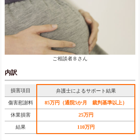
ご相談者Ｂさん
内訳
損害項目
弁護士によるサポート結果
傷害慰謝料
85万円（通院5か月 裁判基準以上）
休業損害
25万円
結果
110万円