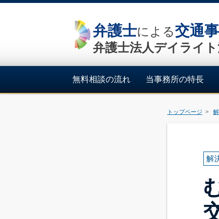
弁護士
交通事
による
弁護士法人デイライト
無料相談の流れ
当事務所の特長
トップページ
解
解