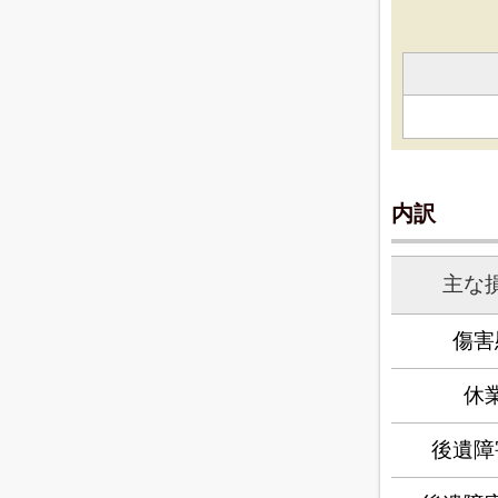
内訳
主な
傷害
休
後遺障