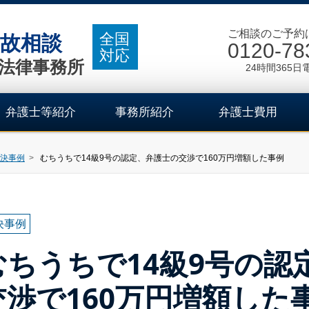
ご相談のご予約
全国
故相談
0120-78
対応
法律事務所
24時間365日
弁護士等紹介
事務所紹介
弁護士費用
決事例
むちうちで14級9号の認定、弁護士の交渉で160万円増額した事例
決事例
むちうちで14級9号の認
交渉で160万円増額した