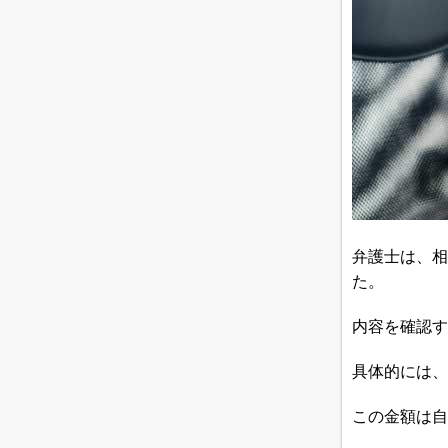
弁護士は、相
た。
内容を確認す
具体的には、
この金額は自