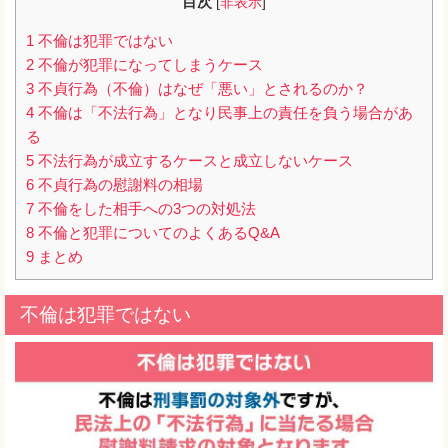
目次
[
非表示
]
1
不倫は犯罪ではない
2
不倫が犯罪になってしまうケース
3
不貞行為（不倫）はなぜ「悪い」とされるのか？
4
不倫は「不法行為」となり民事上の責任を負う場合があ
る
5
不法行為が成立するケースと成立しないケース
6
不貞行為の慰謝料の相場
7
不倫をした相手への3つの対処法
8
不倫と犯罪についてのよくあるQ&A
9
まとめ
不倫は犯罪ではない