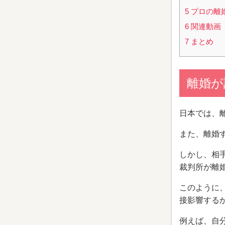
5
プロの離
6
関連動画
7
まとめ
離婚が
日本では、
また、離婚
しかし、相
裁判所が離
このように
接影響する
例えば、自