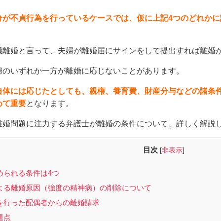
分が不貞行為を行っているケースでは、仮に上記4つのどれか
議離婚と言って、夫婦が離婚届にサインをして提出すれば離婚
婦のいずれか一方が離婚に応じないことがあります。
自体には応じたとしても、親権、養育費、財産分与などの諸条
めて重要
となります。
離婚問題に注力する弁護士が離婚の条件について、詳しく解説
目次
[
非表示
]
められる条件は4つ
よる離婚原因（強度の精神病）の削除について
を行った配偶者からの離婚請求
題点