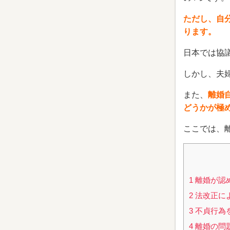
ただし、自
ります。
日本では協
しかし、夫
また、
離婚
どうかが極
ここでは、
1
離婚が認
2
法改正に
3
不貞行為
4
離婚の問