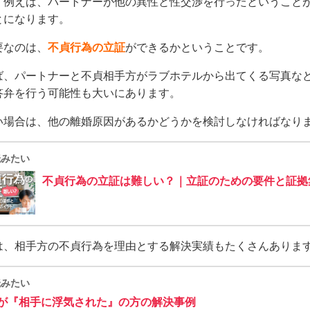
、例えば、パートナーが他の異性と性交渉を行ったということ
とになります。
要なのは、
不貞行為の立証
ができるかということです。
ば、パートナーと不貞相手方がラブホテルから出てくる写真な
答弁を行う可能性も大いにあります。
い場合は、他の離婚原因があるかどうかを検討しなければなり
読みたい
不貞行為の立証は難しい？｜立証のための要件と証拠
は、相手方の不貞行為を理由とする解決実績もたくさんありま
読みたい
が『相手に浮気された』の方の解決事例