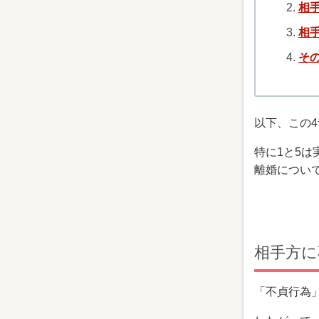
相
相
そ
以下、この
特に1と5
離婚につい
相手方に
「不貞行為