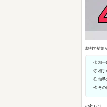
裁判で離婚
① 相
② 相
③ 相
④ そ
の4つです。