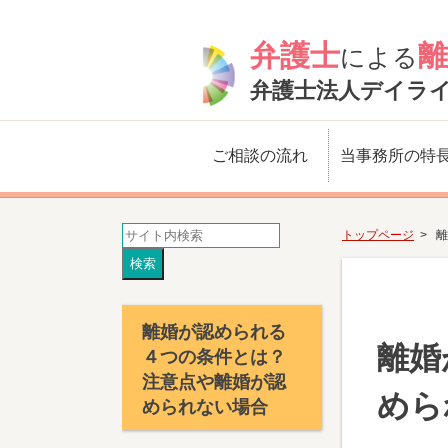
弁護士
離
による
弁護士法人デイラ
ご相談の流れ
当事務所の特
トップページ
離
離婚が認められる
離婚
４つの条件とは？
注意点や離婚が認
めら
められない場合