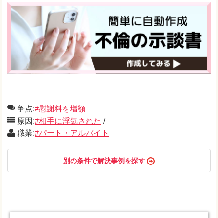
争点:
#慰謝料を増額
原因:
#相手に浮気された
/
職業:
#パート・アルバイト
別の条件で解決事例を探す