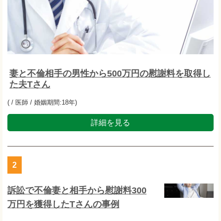
妻と不倫相手の男性から500万円の慰謝料を取得し
た夫Tさん
( / 医師 / 婚姻期間:18年)
詳細を見る
2
訴訟で不倫妻と相手から慰謝料300
万円を獲得したTさんの事例