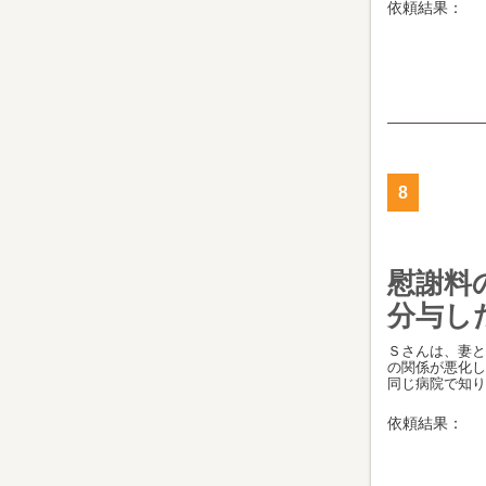
依頼結果：
8
慰謝料
分与し
Ｓさんは、妻と
の関係が悪化し
同じ病院で知り合[
依頼結果：