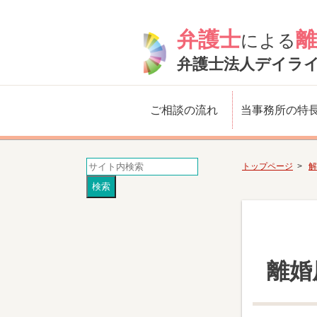
弁護士
離
による
弁護士法人デイラ
ご相談の流れ
当事務所の特
トップページ
解
離婚