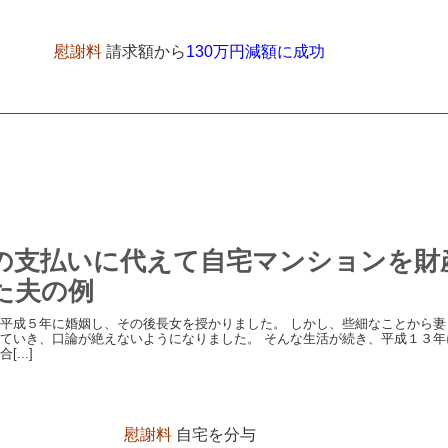
慰謝料
請求額から
130万円減額に成功
の支払いに代えて自宅マンションを財
た夫の例
平成５年に婚姻し、その後長女を授かりました。 しかし、些細なことから妻
ていき、口論が絶えないようになりました。 そんな生活が続き、平成１３年
...]
慰謝料
自宅を分与