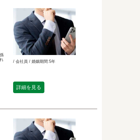
係
れ
/ 会社員 / 婚姻期間:5年
詳細を見る