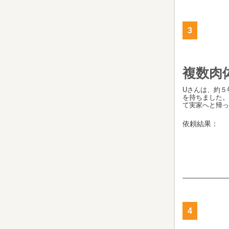
3
複数肉
Uさんは、約５
を持ちました。
て実家へと帰って
依頼結果：
4