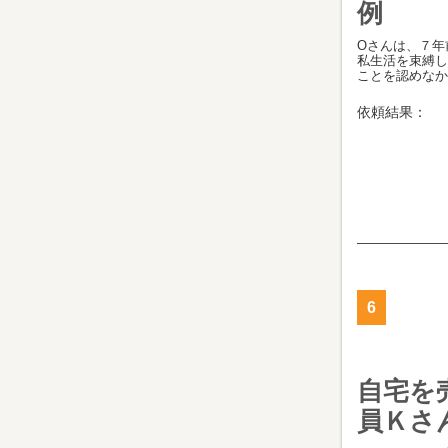
例
Oさんは、７年
私生活を束縛し
ことを認めなかっ
依頼結果：
6
自宅を
員Ｋさ