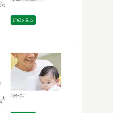
た。
とな
詳細を見る
決
/ 会社員 /
、夫
弁