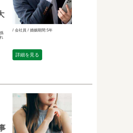
大
/ 会社員 / 婚姻期間:5年
係
れ
詳細を見る
事