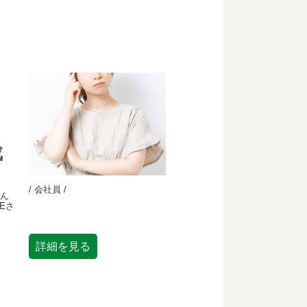
成
/ 会社員 /
さん
Eさ
詳細を見る