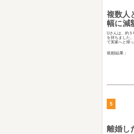
複数人
幅に減
Uさんは、約５
を持ちました。
て実家へと帰って
依頼結果：
5
離婚し