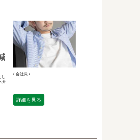
減
/ 会社員 /
とし
人弁
詳細を見る