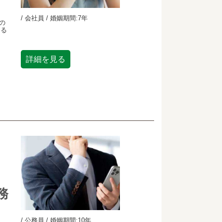
/ 会社員 / 婚姻期間:7年
の
ける
詳細を見る
務
/ 公務員 / 婚姻期間:10年