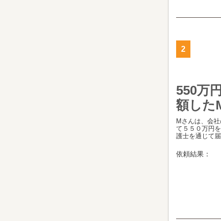
2
550
額した
Mさんは、会社
て５５０万円を
護士を通じて届い
依頼結果：