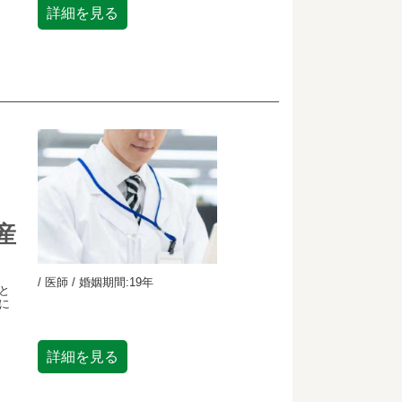
詳細を見る
産
/ 医師 / 婚姻期間:19年
と
に
詳細を見る