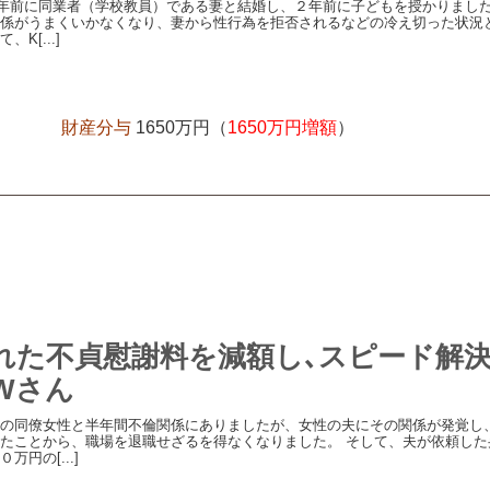
年前に同業者（学校教員）である妻と結婚し、２年前に子どもを授かりまし
係がうまくいかなくなり、妻から性行為を拒否されるなどの冷え切った状況
K[...]
財産分与
1650万円（
1650万円増額
）
れた不貞慰謝料を減額し､スピード解
Wさん
の同僚女性と半年間不倫関係にありましたが、女性の夫にその関係が発覚し
たことから、職場を退職せざるを得なくなりました。 そして、夫が依頼した
万円の[...]