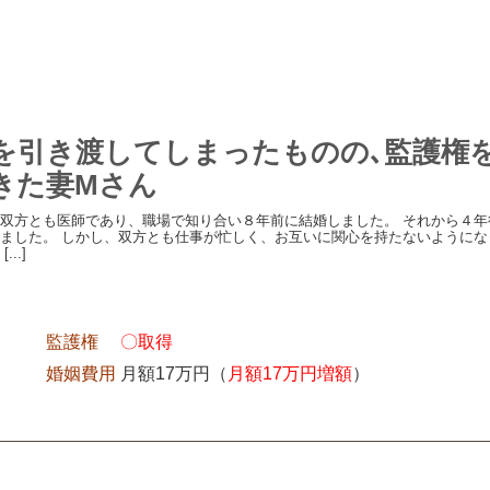
を引き渡してしまったものの､監護権
きた妻Mさん
双方とも医師であり、職場で知り合い８年前に結婚しました。 それから４年
ました。 しかし、双方とも仕事が忙しく、お互いに関心を持たないようにな
..]
監護権
〇取得
婚姻費用
月額17万円（
月額17万円増額
）