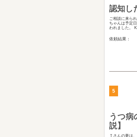
認知し
ご相談に来られ
ちゃんは予定日
われました。 Kさ
依頼結果：
5
うつ病
説】
Ｔさんの妻は、