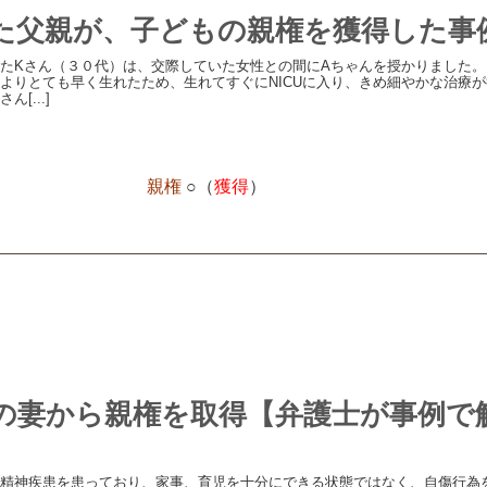
た父親が、子どもの親権を獲得した事
たKさん（３０代）は、交際していた女性との間にAちゃんを授かりました。 
よりとても早く生れたため、生れてすぐにNICUに入り、きめ細やかな治療が
ん[...]
親権
○（
獲得
）
の妻から親権を取得【弁護士が事例で
精神疾患を患っており、家事、育児を十分にできる状態ではなく、自傷行為