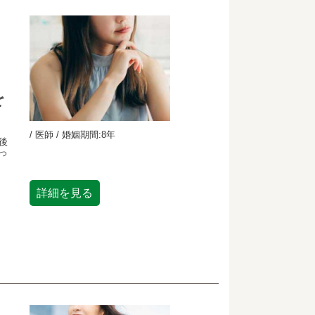
を
/ 医師 / 婚姻期間:8年
後
っ
詳細を見る