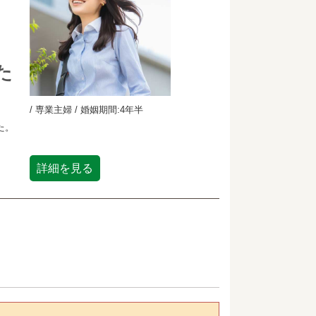
た
/ 専業主婦 / 婚姻期間:4年半
ろ
た。
詳細を見る