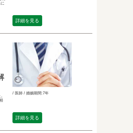
んに
詳細を見る
解
/ 医師 / 婚姻期間:7年
た。
軽
詳細を見る