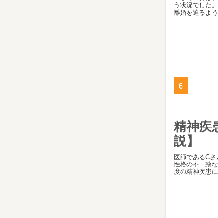
う状況でした。
離婚を迫るよう[.
6
精神疾
説】
医師であるCさ
性格の不一致な
度の精神疾患に[.