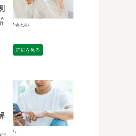
例
A
行
/ 会社員 /
詳細を見る
解
/ /
を行