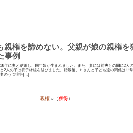
も親権を諦めない。父親が娘の親権を
た事例
18年に妻と結婚し、同年娘が生まれました。また、妻には前夫との間に2人
と2人の子は養子縁組を結びました。婚姻後、Ｈさんと子ども達の関係は非
のうつ病等[...]
親権
○（
獲得
）