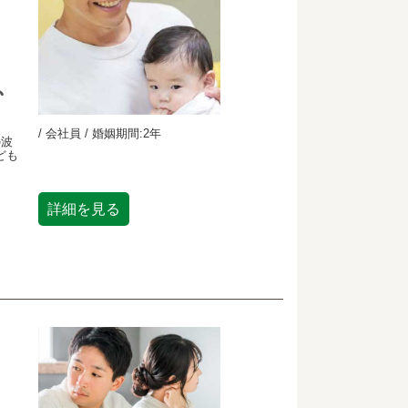
、
/ 会社員 / 婚姻期間:2年
の波
ども
詳細を見る