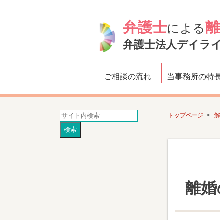
弁護士
離
による
弁護士法人デイラ
ご相談の流れ
当事務所の特
トップページ
解
離婚