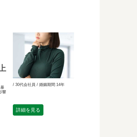
上
/ 30代会社員 / 婚姻期間:14年
粗暴
影響
詳細を見る