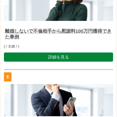
離婚しないで不倫相手から慰謝料100万円獲得でき
た事例
( / 主婦 / )
詳細を見る
6