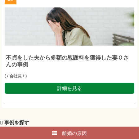
不貞をした夫から多額の慰謝料を獲得した妻Ｏさ
んの事例
( / 会社員 / )
詳細を見る
事例を探す
離婚の原因