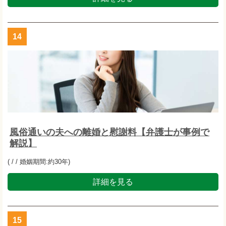
14
風俗通いの夫への離婚と慰謝料【弁護士が事例で
解説】
( / / 婚姻期間:約30年)
詳細を見る
15