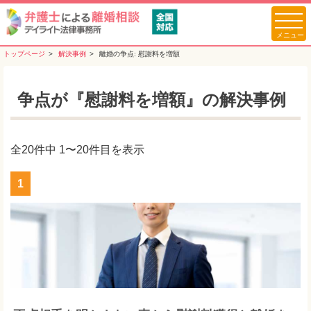
トップページ
解決事例
離婚の争点:
慰謝料を増額
争点が『慰謝料を増額』の解決事例
全20件中 1〜20件目を表示
1