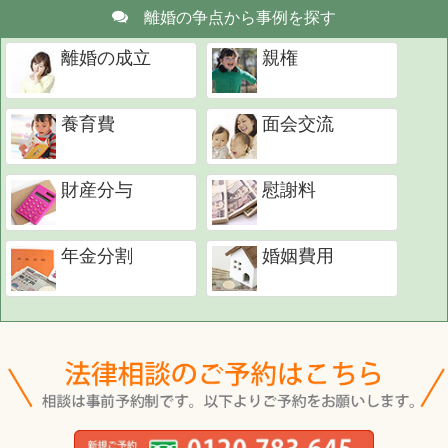
離婚の争点から事例を探す
離婚の成立
親権
養育費
面会交流
財産分与
慰謝料
年金分割
婚姻費用