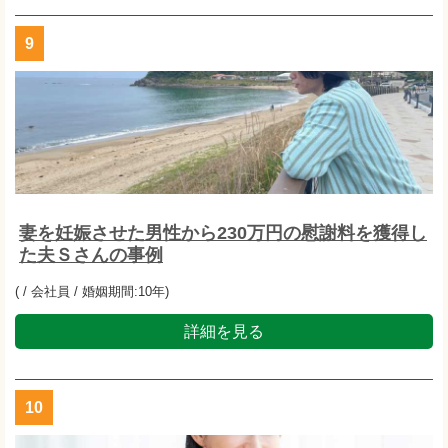
9
妻を妊娠させた男性から230万円の慰謝料を獲得し
た夫Ｓさんの事例
( / 会社員 / 婚姻期間:10年)
詳細を見る
10