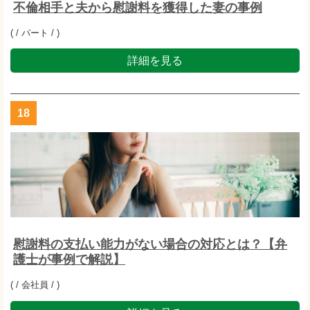
不倫相手と夫から慰謝料を獲得した妻の事例
( / パート / )
詳細を見る
18
慰謝料の支払い能力がない場合の対応とは？【弁
護士が事例で解説】
( / 会社員 / )