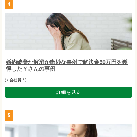
4
婚約破棄か解消か微妙な事例で解決金50万円を獲
得したＹさんの事例
( / 会社員 / )
詳細を見る
5