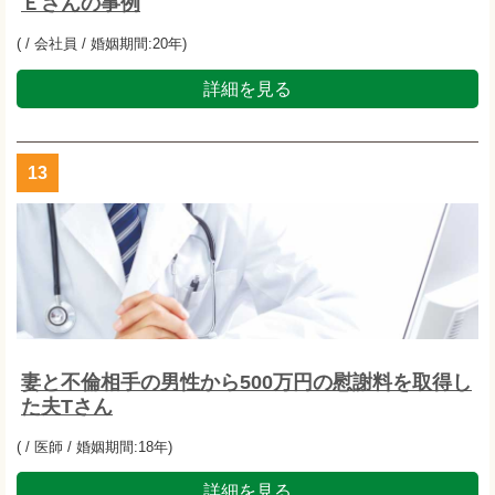
Ｅさんの事例
( / 会社員 / 婚姻期間:20年)
詳細を見る
13
妻と不倫相手の男性から500万円の慰謝料を取得し
た夫Tさん
( / 医師 / 婚姻期間:18年)
詳細を見る