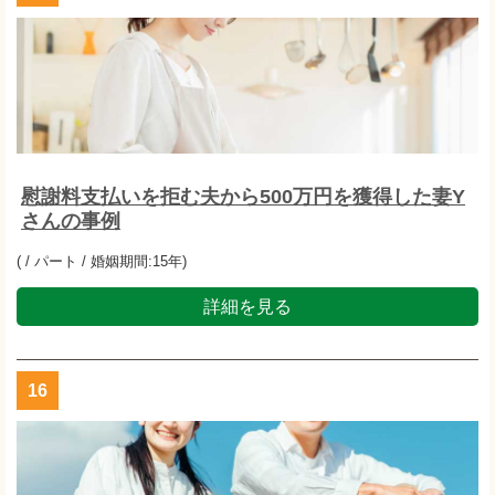
慰謝料支払いを拒む夫から500万円を獲得した妻Y
さんの事例
( / パート / 婚姻期間:15年)
詳細を見る
16