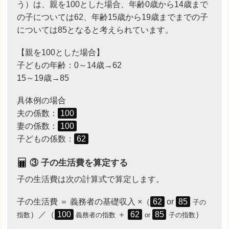
う）は、親を100とした場合、年齢0歳から14歳まで
の子については62、年齢15歳から19歳までまでの子
については85となると考えられています。
【親を100とした場合】
子どもの年齢：0～14歳→62
15～19歳→85
具体例の場合
夫の係数：
100
妻の係数：
100
子どもの係数：
62
③ 子の生活費を算定する
子の生活費は次の計算式で算定します。
子の生活費 ＝ 義務者の基礎収入 ×（
62
or
85
子の
）／（
100
＋
62
85
）
指数
義務者の指数
or
子の指数