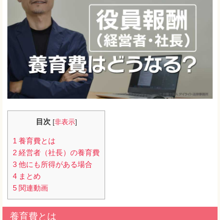
目次
[
非表示
]
1
養育費とは
2
経営者（社長）の養育費
3
他にも所得がある場合
4
まとめ
5
関連動画
養育費とは