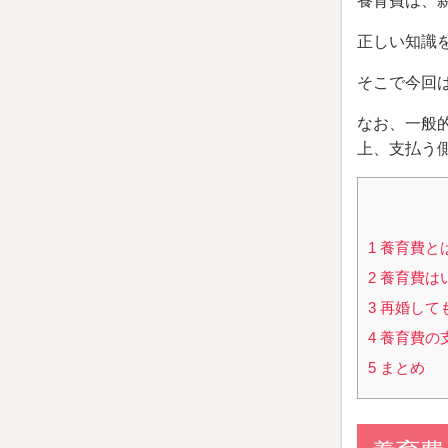
養育費は、
正しい知識
そこで今回
なお、一般
上、支払う
1
養育費と
2
養育費は
3
再婚して
4
養育費の
5
まとめ