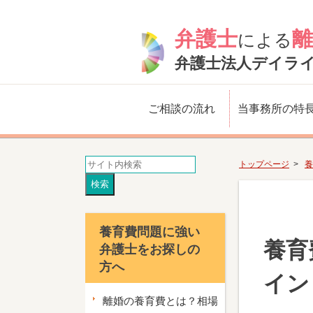
弁護士
離
による
弁護士法人デイラ
ご相談の流れ
当事務所の特
トップページ
養
養育費問題に強い
養育
弁護士をお探しの
方へ
イン
離婚の養育費とは？相場