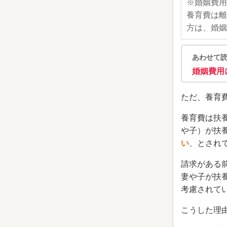
※婚姻費用
養育費は離
方は、婚姻
あわせて
婚姻費用
ただ、養育
養育費は扶
や子）が扶
い
、とされ
請求がある
妻や子が扶
考慮されて
こうした理