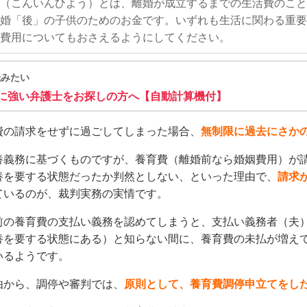
（こんいんひよう）とは、離婚が成立するまでの生活費のこと
婚「後」の子供のためのお金です。いずれも生活に関わる重要
費用についてもおさえるようにしてください。
読みたい
に強い弁護士をお探しの方へ【自動計算機付】
費の請求をせずに過ごしてしまった場合、
無制限に過去にさか
養義務に基づくものですが、養育費（離婚前なら婚姻費用）が
養を要する状態だったか判然としない、といった理由で、
請求
ているのが、裁判実務の実情です。
前の養育費の支払い義務を認めてしまうと、支払い義務者（夫
養を要する状態にある）と知らない間に、養育費の未払が増え
いるようです。
由から、調停や審判では、
原則として、養育費調停申立てをし