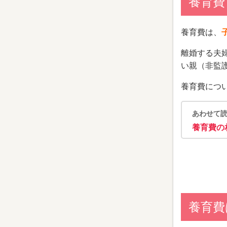
養育費
養育費は、
離婚する夫
い親（非監護
養育費につ
あわせて
養育費の
養育費