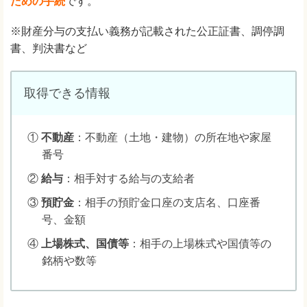
ための手続
です。
※財産分与の支払い義務が記載された公正証書、調停調
書、判決書など
取得できる情報
①
不動産
：不動産（土地・建物）の所在地や家屋
番号
②
給与
：相手対する給与の支給者
③
預貯金
：相手の預貯金口座の支店名、口座番
号、金額
④
上場株式、国債等
：相手の上場株式や国債等の
銘柄や数等