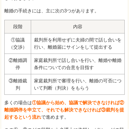
離婚の手続きには、主に次の3つがあります。
段階
内容
①協議
裁判所を利用せずに夫婦の間で話し合いを
（交渉）
行い、離婚届にサインをして提出する
②離婚調
家庭裁判所で話し合いを行い、離婚や離婚
停
条件についての合意を目指す
③離婚裁
家庭裁判所で審理を行い、離婚の可否につ
判
いて判断（判決）をもらう
多くの場合は
①協議から始め、協議で解決できなければ②
離婚調停を申立て、それでも解決できなければ③裁判を提
起するという流れ
で進めます。