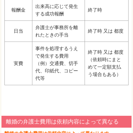
出来高に応じて発生
報酬金
終了時
する成功報酬
弁護士が事務所を離
日当
終了時 又は 都度
れたときの手当
事件を処理するうえ
終了時 又は 都度
で発生する費用
（依頼時にまと
実費
（例）交通費、切手
めて一定額支払
代、印紙代、コピー
う場合もある）
代等
離婚の弁護士費用は依頼内容によって異なる