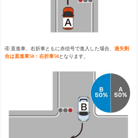
④ 直進車、右折車ともに赤信号で進入した場合、
過失割
合は直進車50：右折車50
となります。