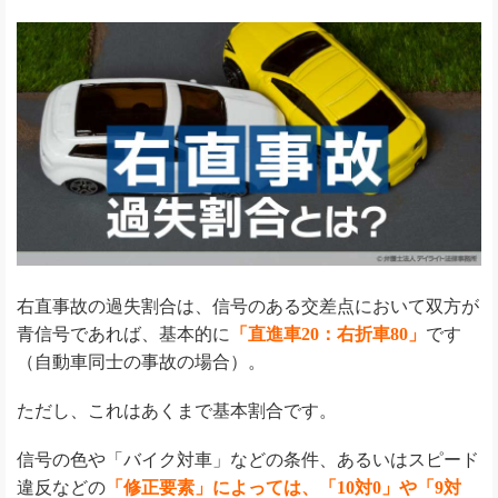
右直事故の過失割合は、信号のある交差点において双方が
青信号であれば、基本的に
「直進車20：右折車80」
です
（自動車同士の事故の場合）。
ただし、これはあくまで基本割合です。
信号の色や「バイク対車」などの条件、あるいはスピード
違反などの
「修正要素」によっては、「10対0」や「9対