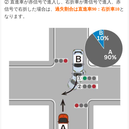
② 直進車が赤信号で進入し、右折車が青信号で進入、赤
信号で右折した場合は、
過失割合は直進車90：右折車10
と
なります。