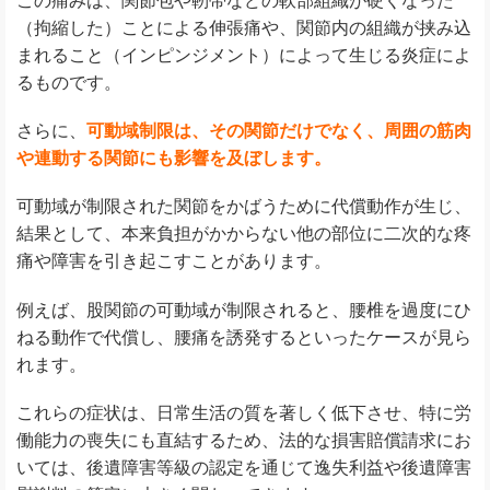
この痛みは、関節包や靭帯などの軟部組織が硬くなった
（拘縮した）ことによる伸張痛や、関節内の組織が挟み込
まれること（インピンジメント）によって生じる炎症によ
るものです。
さらに、
可動域制限は、その関節だけでなく、周囲の筋肉
や連動する関節にも影響を及ぼします。
可動域が制限された関節をかばうために代償動作が生じ、
結果として、本来負担がかからない他の部位に二次的な疼
痛や障害を引き起こすことがあります。
例えば、股関節の可動域が制限されると、腰椎を過度にひ
ねる動作で代償し、腰痛を誘発するといったケースが見ら
れます。
これらの症状は、日常生活の質を著しく低下させ、特に労
働能力の喪失にも直結するため、法的な損害賠償請求にお
いては、後遺障害等級の認定を通じて逸失利益や後遺障害