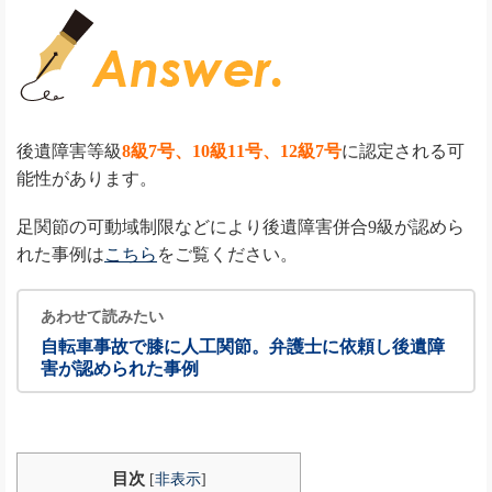
後遺障害等級
8級7号、10級11号、12級7号
に認定される可
能性があります。
足関節の可動域制限などにより後遺障害併合9級が認めら
れた事例は
こちら
をご覧ください。
あわせて読みたい
自転車事故で膝に人工関節。弁護士に依頼し後遺障
害が認められた事例
目次
[
非表示
]