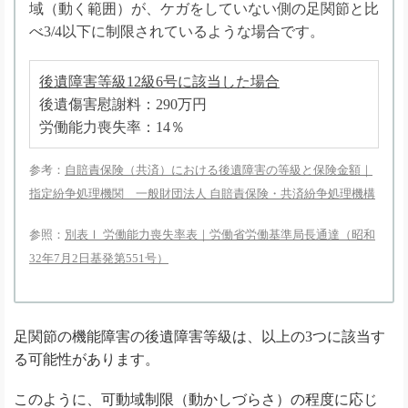
域（動く範囲）が、ケガをしていない側の足関節と比
べ3/4以下に制限されているような場合です。
後遺障害等級12級6号に該当した場合
後遺傷害慰謝料：290万円
労働能力喪失率：14％
参考：
自賠責保険（共済）における後遺障害の等級と保険金額｜
指定紛争処理機関 一般財団法人 自賠責保険・共済紛争処理機構
参照：
別表Ⅰ 労働能力喪失率表｜労働省労働基準局長通達（昭和
32年7月2日基発第551号）
足関節の機能障害の後遺障害等級は、以上の3つに該当す
る可能性があります。
このように、可動域制限（動かしづらさ）の程度に応じ