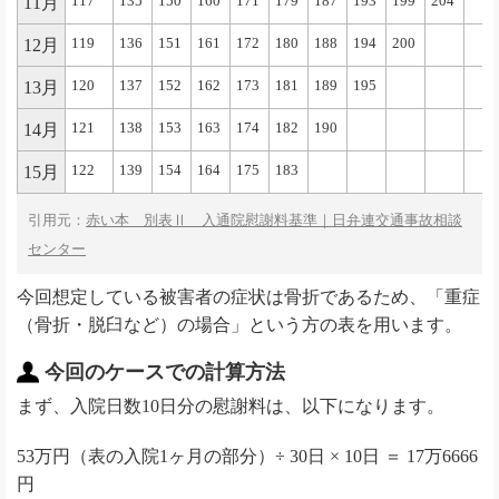
11月
117
135
150
160
171
179
187
193
199
204
12月
119
136
151
161
172
180
188
194
200
13月
120
137
152
162
173
181
189
195
14月
121
138
153
163
174
182
190
15月
122
139
154
164
175
183
引用元：
赤い本 別表Ⅱ 入通院慰謝料基準｜日弁連交通事故相談
センター
今回想定している被害者の症状は骨折であるため、「重症
（骨折・脱臼など）の場合」という方の表を用います。
今回のケースでの計算方法
まず、入院日数10日分の慰謝料は、以下になります。
53万円（表の入院1ヶ月の部分）÷ 30日 × 10日 ＝ 17万6666
円