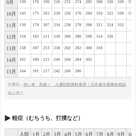
9月
139
170
199
226
252
274
292
308
320
328
333
10月
145
175
203
230
256
276
294
310
322
330
335
11月
150
179
207
234
258
278
296
312
324
332
12月
154
183
211
236
260
280
298
314
326
13月
158
187
213
238
262
282
300
316
14月
162
189
215
240
264
284
302
15月
164
191
217
242
266
286
引用元：
赤い本 別表Ⅰ 入通院慰謝料基準｜日弁連交通事故相談
センター
軽症（むちうち、打撲など）
入院
1月
2月
3月
4月
5月
6月
7月
8月
9月
10