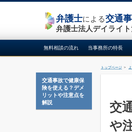
弁護士
交通事
による
弁護士法人デイライト
無料相談の流れ
当事務所の特長
トップページ
よ
交通事故で健康保
険を使える？デメ
リットや注意点を
解説
交
や