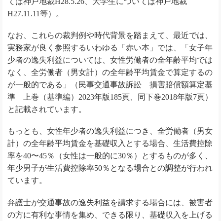
ては神戸地裁H28.5.26、大学生については神戸地裁
H27.11.11等）。
なお、これらの裁判例や時代背景を踏まえて、最近では、
実務家が良く参照するいわゆる「赤い本」では、「女子年
少者の逸失利益については、女性労働者の全年齢平均では
なく、全労働者（男女計）の全年齢平均賃金で算定するの
が一般的である」（民事交通事故訴訟 損害賠償額算定基
準 上巻（基準編）2023年版185頁、同下巻2018年版7頁）
と記載されています。
もっとも、女性年少者の逸失利益につき、全労働者（男女
計）の全年齢平均賃金を基礎収入とする場合、生活費控除
率を40〜45％（女性は一般的に30％）とするものが多く、
年少男子が生活費控除率50％となる場合との調整が行われ
ています。
弁護士が交通事故の逸失利益を請求する場合には、被害者
の方に有利な事情を集め、できる限り、基礎収入を上げる