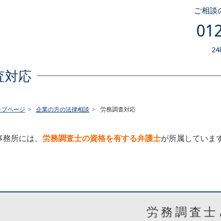
ご相談
012
2
査対応
ップページ
企業の方の法律相談
労務調査対応
事務所には、
労務調査士の資格を有する弁護士
が所属していま
労務調査士