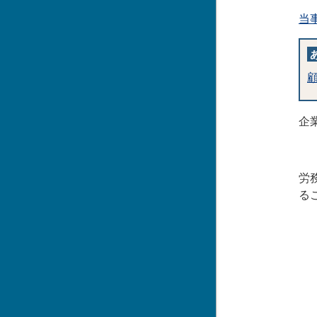
当
企
労
る