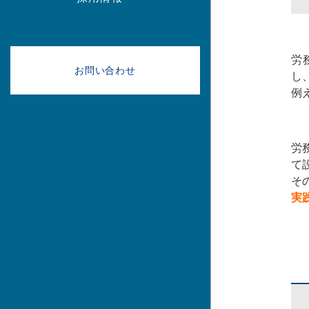
労
お問い合わせ
し
例
労
て
そ
実