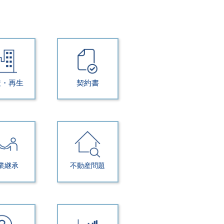
産・再生
契約書
業継承
不動産問題