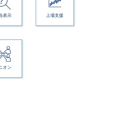
当表示
上場支援
ニオン