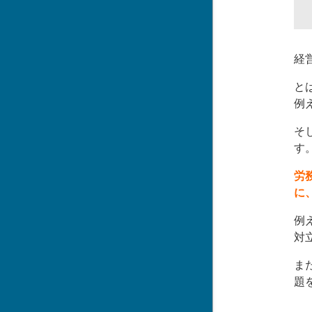
経
と
例
そ
す
労
に
例
対
ま
題