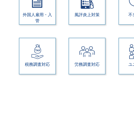
外国人雇用・入
風評炎上対策
不
管
税務調査対応
労務調査対応
ユ