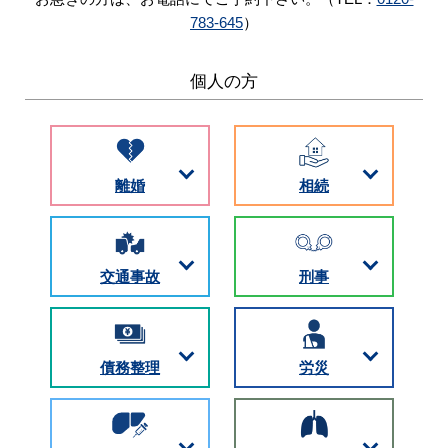
783-645
）
個人の方
離婚
相続
交通事故
刑事
債務整理
労災