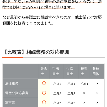
弁護士でない者が相続問題等の法律事務を扱えるのは、法
律で例外的に定められた場合に限ります。
なぜ最初から弁護士に相談すべきなのか、他士業との対応
範囲を比較表でまとめました。
【比較表】相続業務の対応範囲
弁護
司法
行政
税理
各種
士
書士
書士
士
団体
法律相談
◯
△
△
△
×
注1
注1
注1
遺産分割協議書
◯
△
△
×
×
注2
注2
遺言書
◯
△
△
×
×
注2
注2