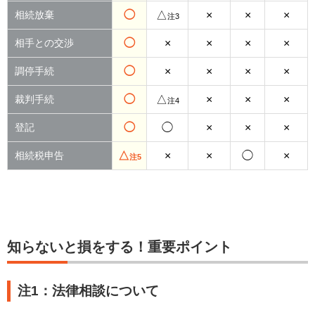
相続放棄
◯
△
×
×
×
注3
相手との交渉
◯
×
×
×
×
調停手続
◯
×
×
×
×
裁判手続
◯
△
×
×
×
注4
登記
◯
◯
×
×
×
相続税申告
△
×
×
◯
×
注5
知らないと損をする！重要ポイント
注1：法律相談について