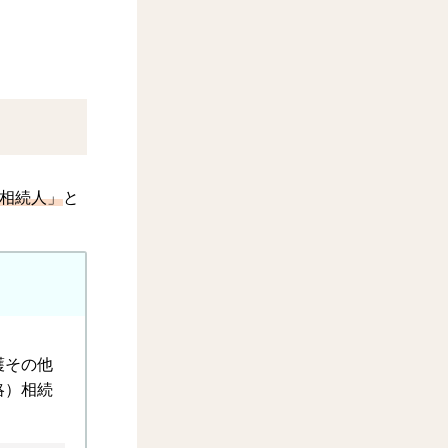
相続人」
と
護その他
略）相続