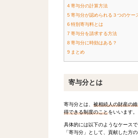
4
寄与分の計算方法
5
寄与分が認められる３つのケー
6
特別寄与料とは
7
寄与分を請求する方法
8
寄与分に時効はある？
9
まとめ
寄与分とは
寄与分とは、
被相続人の財産の維
得できる制度のこと
をいいます。
具体的には以下のようなケースで
「寄与分」として、貢献した方の