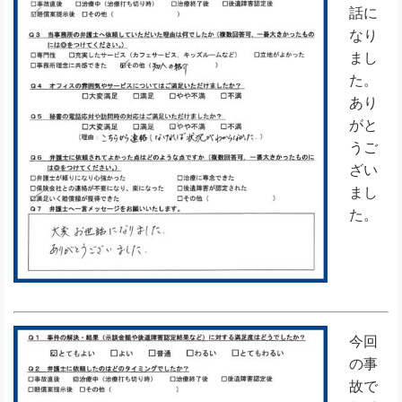
話に
なり
まし
た。
あり
がと
うご
ざい
まし
た。
今回
の事
故で