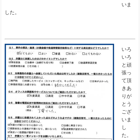
いま
した。
いろ
いろ
と頑
張っ
て頂
きあ
りが
とう
ござ
いま
し
た。