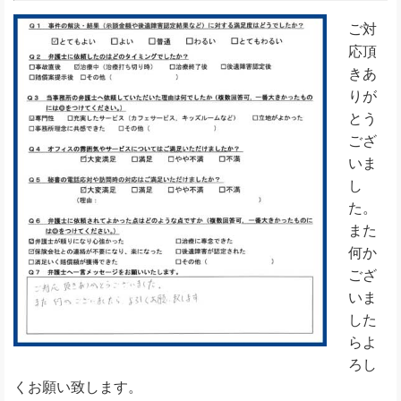
ご対
応頂
きあ
りが
とう
ござ
いま
し
た。
また
何か
ござ
いま
した
らよ
ろし
くお願い致します。