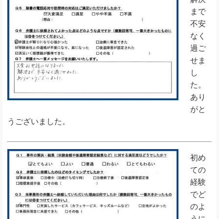
まで
不安
なく
過ご
せま
し
た。
あり
がと
うございました。
初め
ての
経験
でど
のよ
うに