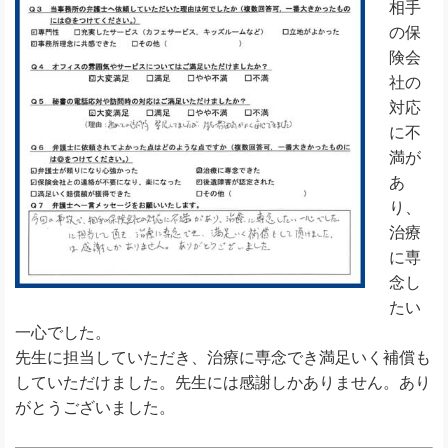
相手
の保
険会
社の
対応
に不
満が
あ
り、
治療
に専
念し
たい
一心でした。
先生に担当していただき、治療に専念でき満足いく補償も
していただけました。先生には感謝しかありません。あり
がとうございました。