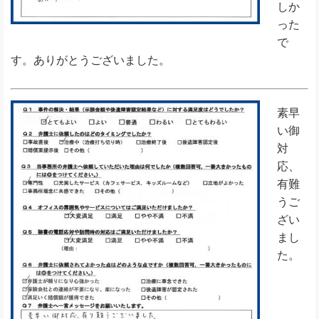
しか
った
で
す。ありがとうございました。
素早
い御
対
応、
有難
うご
ざい
まし
た。