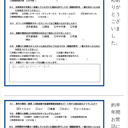
りが
とう
ござ
いま
し
た。
約半
年間
お世
話に