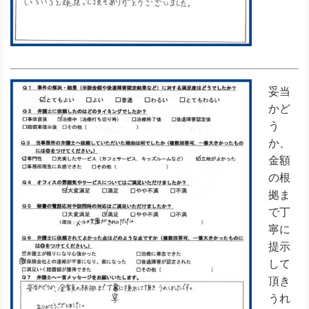
妥当
かど
う
か、
金額
の根
拠ま
で丁
寧に
提示
して
頂き
うれ