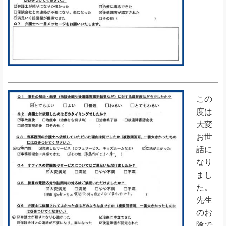
この
度は
大変
お世
話に
なり
まし
た。
先生
のお
陰で