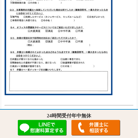
この
24時間受付年中無休
度は
お世