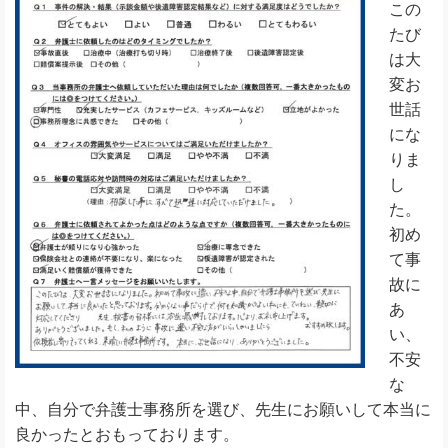
この
たび
は大
変お
世話
にな
りま
し
た。
初め
て事
故に
あ
い、
不安
な
中、自分で弁護士事務所を選び、先生にお願いして本当に
良かったとおもっております。