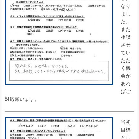
なり
まし
た。
また
相談
させ
てい
ただ
く機
会が
あれ
ばご
対応願います。
当初
目標
とし