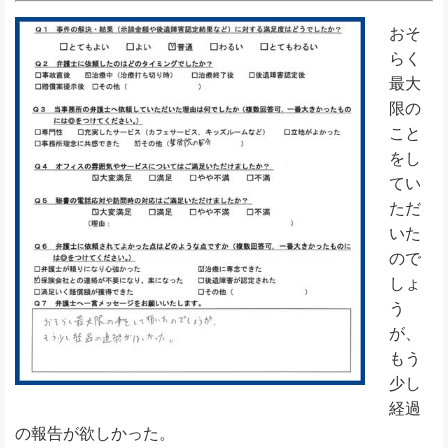
おそ
らく
最大
限の
こと
をし
てい
ただ
いた
ので
しょ
う
が、
もう
少し
経過
の報告が欲しかった。