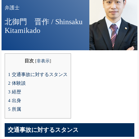
弁護士
北御門 晋作
/ Shinsaku
Kitamikado
目次
[
非表示
]
1
交通事故に対するスタンス
2
体験談
3
経歴
4
出身
5
所属
交通事故に対するスタンス