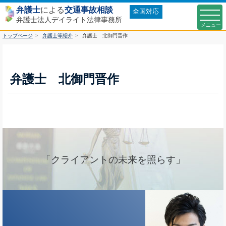
弁護士
による
交通事故相談
全国対応
弁護士法人デイライト法律事務所
トップページ
弁護士等紹介
弁護士 北御門晋作
弁護士 北御門晋作
「クライアントの未来を照らす」