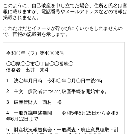
このように、自己破産を申し立てた場合、住所と氏名は官
報に載りますが、電話番号やメールアドレスなどの情報は
掲載されません。
これだけだとイメージが浮かびにくいかもしれませんの
で、官報の記載例を示します。
令和〇年（フ）第4〇〇6号
◯◯県◯◯市◯丁目◯◯番地◯
債務者 出井 来斗
1 決定年月日時 令和〇年〇月〇日午後2時
2 主文 債務者について破産手続を開始する。
3 破産管財人 西村 裕一
4 一般異議申述期間 令和5年5月25日から令和5
年6月12日まで
5 財産状況報告集会・一般調査・廃止意見聴取・計