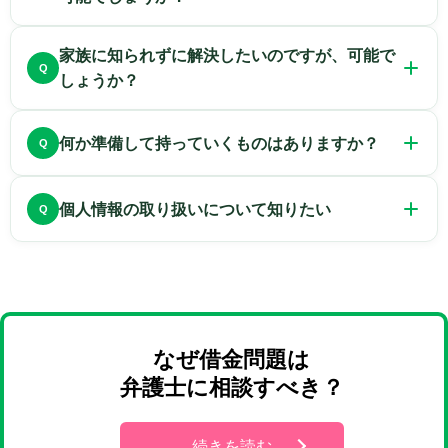
是非ご相談ください。
ただきます。
当事務所では、全国各地から数多くのご相談をい
状況が深刻化・複雑化する前にご相談いただくこ
家族に知られずに解決したいのですが、可能で
ただいております。
とで、対応できる選択肢の幅がぐんと変わってき
しょうか？
遠方からでも専門の弁護士がしっかりとご助言い
ます。
借金問題については、「家族に心配をかけたくな
たしますのでぜひご相談ください。
また、不安に思われている思いなども、宜しけれ
何か準備して持っていくものはありますか？
い」「家族に知られたくない」という方もいらっ
ただし、債務整理（過払い金を除く）のご依頼を
ばお話しください。ご相談を通して不安な気持ち
しゃいます。
受ける場合、弁護士は直接相談者の方と面談しな
相談内容に関係すると思われる書類（督促状やキ
が少しでも晴れることができれば幸いです。
個人情報の取り扱いについて知りたい
当事務所の破産再生チームの弁護士は、ご家族に
ければなりません。
ャッシュカード等債務の内容がわかるもの）をお
知られずに解決するノウハウを有しています。
そのため、オンライン相談の場合で、債務整理
持ちください。
当事務所では個人情報の管理を徹底しておりま
ご家族に知られずに解決したい方は、お気軽にご
（過払い金を除く）をご依頼される場合は、後
オフィスにお越しいただいてのご相談の場合は、
す。
相談ください。
日、当事務所にお越しいただく必要があります。
相談時間の10分前にご来所いただき、相談カード
また弁護士には守秘義務があり、ご相談の内容や
したがって、債務整理のご依頼が確定しているの
のご記入をお願いいたします。
履歴が漏れる心配はありませんのでご安心くださ
なぜ借金問題は
であれば、ご訪問が可能な法律事務所へのご相談
い。
弁護士に相談すべき？
をお勧めいたします。
続きを読む