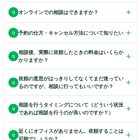
また、土日しかお時間が取れない方はご相談させ
初回のご相談は1時間無料となっております。※2
オンラインでの相談はできますか？
ていただきますので、お電話でその旨お伝えくだ
回目以降の相談料は5,500円/30分かかります。
さい。
お悩みの方はぜひご相談ください。
遠方にお住まいの方には、LINE ,Meet
予約の仕方・キャンセル方法について知りたい
,Facetime,Zoomを使ったオンラインによるご相
談に対応しております。
お電話、WEB予約フォーム、LINE予約アカウン
相談後、実際に依頼したときの料金はいくらか
オンラインの接続方法は当事務所の秘書がわかり
トよりご予約いただけます。
かりますか？
やすく説明しますので、ご安心ください。
ご相談は事前予約制となっておりますので、ご相
債務整理（過払い金を除く。）のご依頼を受ける
ご相談の内容に応じて、様々なプランが用意して
談の際は一度予約窓口までお問い合わせくださ
依頼の意思がはっきりしてなくてまだ迷ってい
場合、弁護士は直接相談者の方と面談しなければ
ありますので、弁護士が面談のうえで、直接ご提
い。
るのですが、相談に行ってもいいですか？
なりません。
示させていただいておりますので、まずはご相談
また、キャンセルや日程変更をご希望の際はご予
当事務所では、お客様の状態に合わせたカウンセ
そのため、ご依頼を希望される場合、当事務所に
ください。
約専用のフリーダイヤルまでお電話をいただけれ
相談を行うタイミングについて（どういう状況
リングを実施致します。弁護士に依頼するかどう
お越しいただくことが必要となります。
であれば相談を行うのが良いのですか？）
ばオペレーターがご対応致します。（キャンセル
か迷われている方、今すぐにでも依頼したい方、
料等は発生しません）
ご相談やご依頼のタイミングを悩まれる方もいら
法律的なアドバイスのみ受けたい方などさまざま
近くにオフィスがありません。依頼することは
ご予約専用フリーダイヤル：0120-783-645
っしゃるかと思いますが、どんな些細なことでも
なご要望に応じ、可能な限りのご対応をさせてい
可能でしょうか？