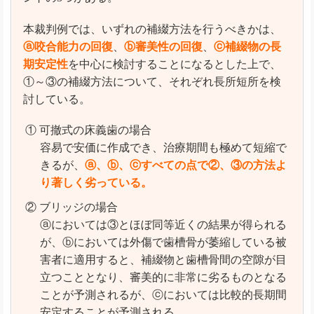
本裁判例では、いずれの補綴方法を行うべきかは、
ⓐ咬合能力の回復
、
ⓑ審美性の回復
、
ⓒ補綴物の長
期安定性
を中心に検討することになるとした上で、
①～③の補綴方法について、それぞれ長所短所を検
討している。
① 可撤式の床義歯の場合
容易で安価に作成でき、治療期間も極めて短縮で
きるが、
ⓐ、ⓑ、ⓒすべての点で②、③の方法よ
り著しく劣っている。
② ブリッジの場合
ⓐにおいては③とほぼ同等近くの結果が得られる
が、ⓑにおいては外傷で歯槽骨が萎縮している被
害者に適用すると、補綴物と歯槽骨間の空隙が目
立つこととなり、審美的に非常に劣るものとなる
ことが予測されるが、ⓒにおいては比較的長期間
安定することが予測される。