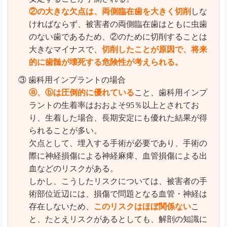
②の大きな欠点は、両側臨在歯を大きく切削
しな
ければならず、被害者の両側臨在歯はともに虫歯
のない歯であるため、②のために切削することは
大きなマイナスで、
切削したことが原因で、将来
的に歯髄が壊死する危険性が考えられる。
③ 歯科用インプラントの場合
ⓐ、ⓑは圧倒的に優れている
こと、歯科用インプ
ラントの生着率はおおよそ95％以上とされてお
り、生着した場合、長期安定にも優れた結果が得
られることが多い。
欠点として、埋入する手術が必要であり、手術の
際に神経損傷による神経麻痺、血管損傷による出
血などのリスクがある。
しかし、こうしたリスクについては、被害者の手
術部位近辺には、損傷で問題となる血管・神経は
存在しないため、
このリスクはほぼ関係ない
こ
と、たとえリスクがあるとしても、解剖の知識に