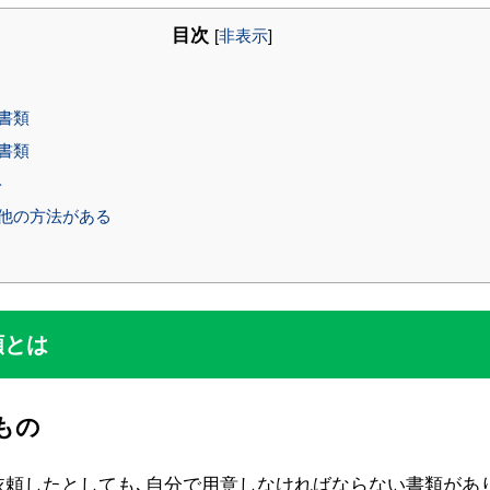
目次
[
非表示
]
書類
書類
ト
他の方法がある
類とは
もの
依頼したとしても､自分で用意しなければならない書類があ