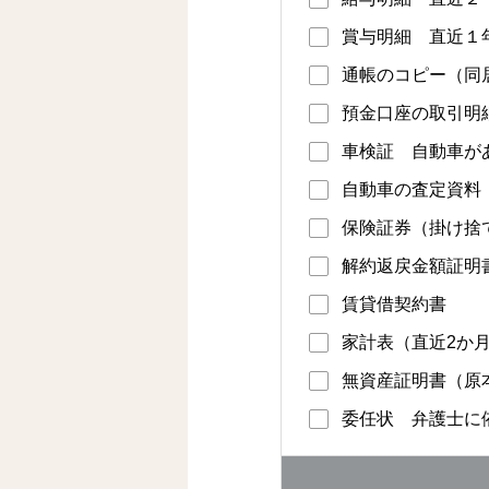
賞与明細 直近１
通帳のコピー（同
預金口座の取引明
車検証 自動車が
自動車の査定資料
保険証券（掛け捨
解約返戻金額証明
賃貸借契約書
家計表（直近2か
無資産証明書（原
委任状 弁護士に