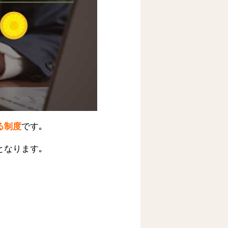
る制度
です｡
となります｡