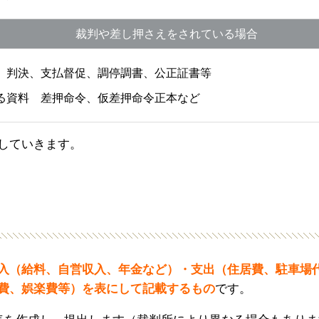
裁判や差し押さえをされている場合
 判決、支払督促、調停調書、公正証書等
る資料 差押命令、仮差押命令正本など
していきます。
入（給料、自営収入、年金など）・支出（住居費、駐車場
費、娯楽費等）を表にして記載するもの
です。