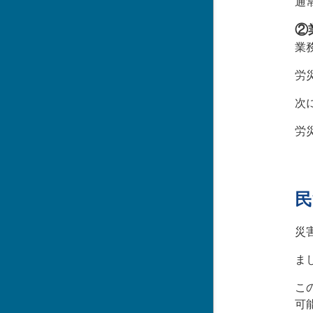
通
②
業
労
次
労
民
災
ま
こ
可