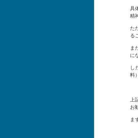
具
精
た
る
ま
に
し
料
上
お
ま