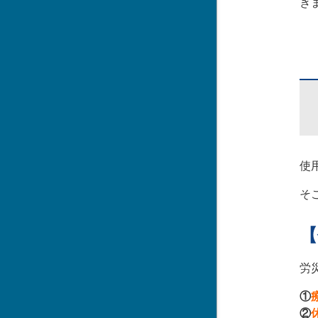
き
使
そ
【
労
①
②