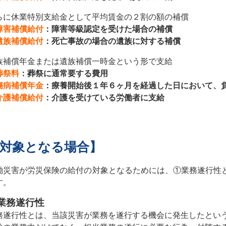
らに休業特別支給金として平均賃金の２割の額の補償
障害補償給付
：障害等級認定を受けた場合の補償
遺族補償給付
：死亡事故の場合の遺族に対する補償
族補償年金または遺族補償一時金という形で支給
葬祭料
：葬祭に通常要する費用
傷病補償年金
：療養開始後１年６ヶ月を経過した日において、
介護補償給付
：介護を受けている労働者に支給
対象となる場合】
働災害が労災保険の給付の対象となるためには、①業務遂行性
す。
業務遂行性
務遂行性とは、当該災害が業務を遂行する機会に発生したとい