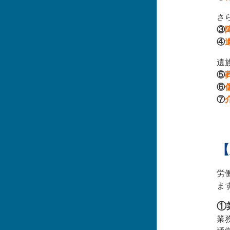
さ
③
④
遺
⑤
⑥
⑦
【
労
ま
①
業