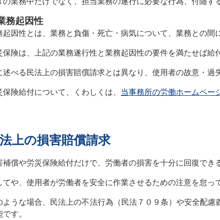
常の業務中だけでなく、担当業務の遂行に必要な行為、付随す
業務起因性
務起因性とは、業務と負傷・死亡・病気について、業務との間
災保険は、上記の業務遂行性と業務起因性の要件を満たせば給
に述べる民法上の損害賠償請求とは異なり、使用者の故意・過
災保険給付について、くわしくは、
当事務所の労働ホームペー
法上の損害賠償請求
害補償や労災保険給付だけで、労働者の損害を十分に回復でき
してや、使用者が労働者を安全に作業させるための注意を怠っ
のような場合、民法上の不法行為（民法７０９条）や安全配慮
能です。