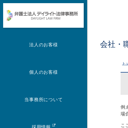
会社・
法人のお客様
ト
個人のお客様
当事務所について
例
場
こ
採用情報