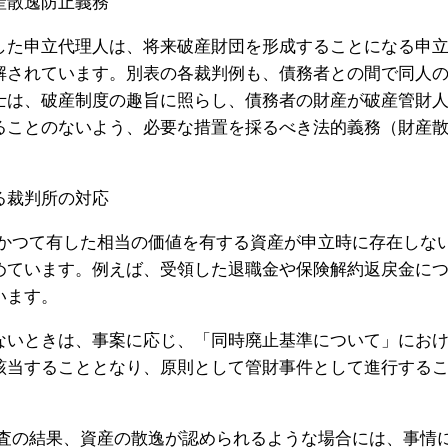
産散逸防止義務
した申立代理人は、将来破産財団を形成することになる申
解されています。別表の各裁判例も、債務者との間で同人
士は、破産制度の趣旨に照らし、債務者の財産が破産管財
ることのないよう、必要な措置を採るべき法的義務（財産
る裁判所の対応
かつて有した相当の価値を有する資産が申立時に存在しな
めています。例えば、受領した退職金や保険解約返戻金に
います。
ないときは、事案に応じ、「同時廃止基準について」にお
該当することとなり、原則として管財事件として進行する
査の結果、資産の散逸が認められるような場合には、事情