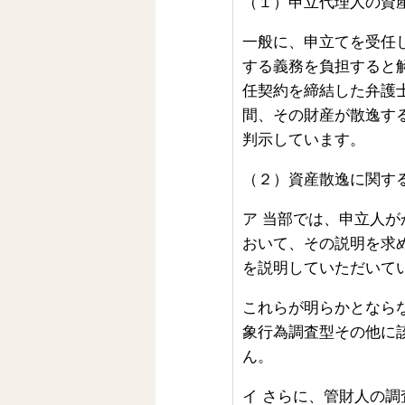
（１）申立代理人の資
一般に、申立てを受任
する義務を負担すると
任契約を締結した弁護
間、その財産が散逸す
判示しています。
（２）資産散逸に関す
ア
当部では、申立人が
おいて、その説明を求
を説明していただいて
これらが明らかとなら
象行為調査型その他に
ん。
イ
さらに、管財人の調