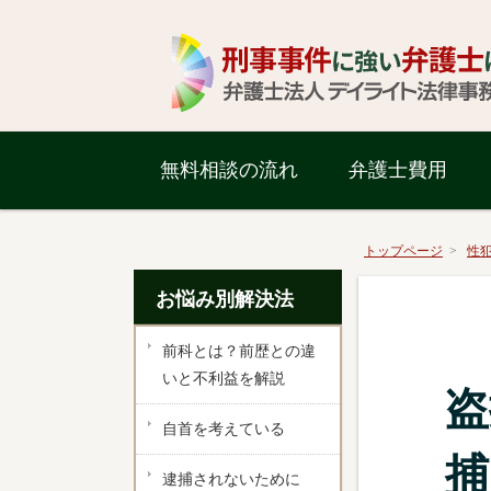
無料相談の流れ
弁護士費用
トップページ
性
お悩み別解決法
前科とは？前歴との違
いと不利益を解説
盗
自首を考えている
捕
逮捕されないために