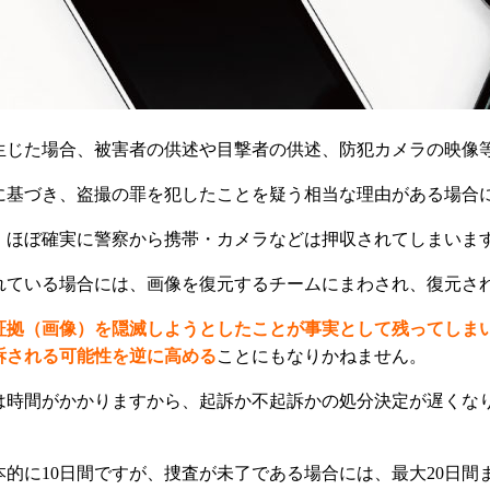
生じた場合、被害者の供述や目撃者の供述、防犯カメラの映像
に基づき、盗撮の罪を犯したことを疑う相当な理由がある場合
、ほぼ確実に警察から携帯・カメラなどは押収されてしまいま
れている場合には、画像を復元するチームにまわされ、復元さ
証拠（画像）を隠滅しようとしたことが事実として残ってしま
訴される可能性を逆に高める
ことにもなりかねません。
は時間がかかりますから、起訴か不起訴かの処分決定が遅くな
。
本的に10日間ですが、捜査が未了である場合には、最大20日間