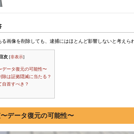
答
ある画像を削除しても、逮捕にはほとんど影響しないと考えら
目次
[
非表示
]
〜データ復元の可能性〜
削除は証拠隠滅に当たる？
て自首すべき？
査〜データ復元の可能性〜