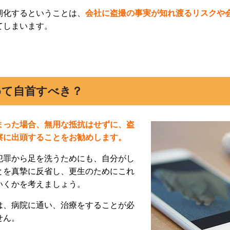
期化するということは、
会社に盗撮の事実が知れ渡るリスクや
てしまいます。
めて自首すべき？
まった場合、無用な抵抗はせずに、盗
察に出頭することをお勧めします。
犯罪から足を洗うためにも、自分がし
とを真摯に反省し、更生のためにこれ
いくかを考えましょう。
は、病院に通い、治療をすることが必
せん。