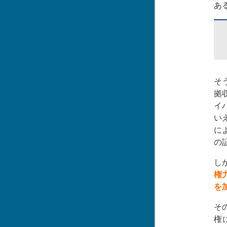
あ
そ
拠
イ
い
に
の
し
権
を
そ
権