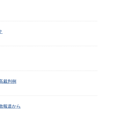
？
高裁判例
散報道から