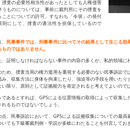
、捜査の必要性相当性があったとしても人権侵害
伴うものについては、事前に裁判所にその捜査を
ることについての許可、すなわち「令状」の発付
原則にして、捜査の適法性を担保しているので
。
方、
民事事件では、刑事事件に比べてその結果として生じる効
るものではありません。
た、証明しなければならない事件の内容の多くが、私的領域に
のため、捜査当局の権力濫用を重視する必要のない民事訴訟で
鑑み、収集方法に身体を拘束したり、強迫等の手段を用いたり
ない限り、原則として証拠能力を肯定されると考えてよいので
うであるとすれば、GPSによる位置情報の取得によって収集し
されるものではないでしょう。
の点、民事訴訟において、GPSによる証拠収集についての最高
ついても下級審裁判例・学説が多岐にわたることを付言してお