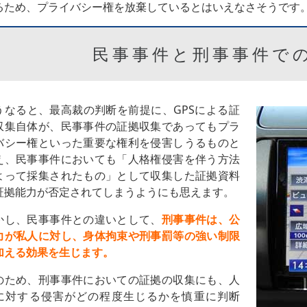
るため、プライバシー権を放棄しているとはいえなさそうです
民事事件と刑事事件で
うなると、最高裁の判断を前提に、GPSによる証
収集自体が、民事事件の証拠収集であってもプラ
バシー権といった重要な権利を侵害しうるものと
え、民事事件においても「人格権侵害を伴う方法
よって採集されたもの」として収集した証拠資料
証拠能力が否定されてしまうようにも思えます。
かし、民事事件との違いとして、
刑事事件は、公
力が私人に対し、身体拘束や刑事罰等の強い制限
加える効果を生じます。
のため、刑事事件においての証拠の収集にも、人
に対する侵害がどの程度生じるかを慎重に判断