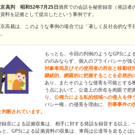
京高判 昭和52年7月25日
酒席での会話を秘密録音（発話者
音資料を証拠として提出したという事例です。
東京高裁は、このような事例の場合では「著しく反社会的な手
た。
もっとも、今回の判例のようなGPSによ
ののみならず、個人のプライバシーが強
対象車両及びその使用者の所在と移動状
継続的、網羅的に把握することを必然的
あり、またそのような侵害を可能とする
う点において、公道上の所在を肉眼で把
り、
公権力による私的領域への侵入を伴
バシー権」の侵害を理由に、
刑事事件の
と判断されています。
密録音による証拠収集は、相手に対する発話を録音する以上、
ると、GPSによる証拠資料の収集は、車両は公道等を走るとは