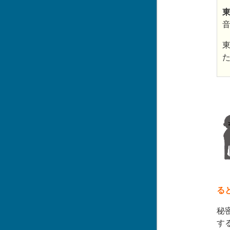
東
る
秘
す