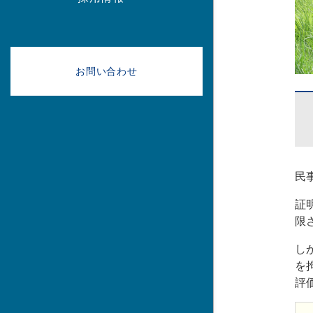
お問い合わせ
民
証
限
し
を
評