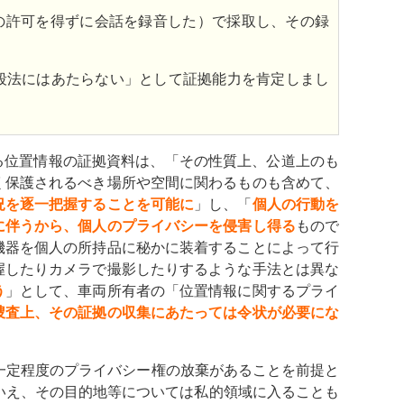
の許可を得ずに会話を録音した）で採取し、その録
段法にはあたらない」として証拠能力を肯定しまし
る位置情報の証拠資料は、「その性質上、公道上のも
く保護されるべき場所や空間に関わるものも含めて、
況を逐一把握することを可能に
」し、「
個人の行動を
に伴うから、個人のプライバシーを侵害し得る
もので
機器を個人の所持品に秘かに装着することによって行
握したりカメラで撮影したりするような手法とは異な
う
」として、車両所有者の「位置情報に関するプライ
捜査上、その証拠の収集にあたっては令状が必要にな
一定程度のプライバシー権の放棄があることを前提と
いえ、その目的地等については私的領域に入ることも