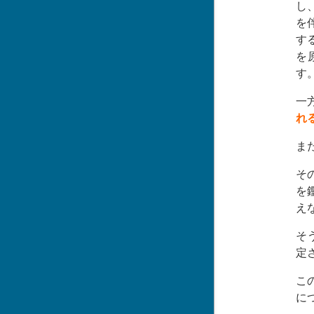
し
を
す
を
す
一
れ
ま
そ
を
え
そ
定
こ
に