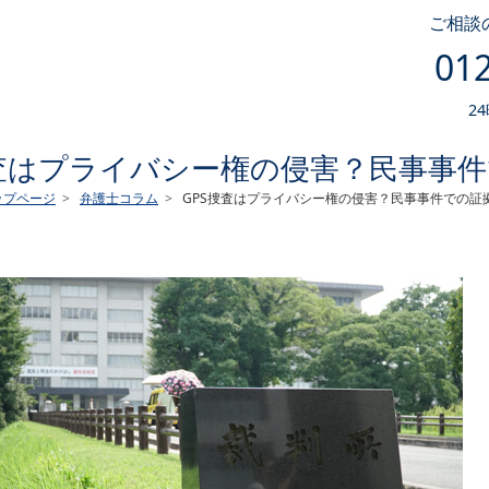
ご相談
012
2
捜査はプライバシー権の侵害？民事事
ップページ
弁護士コラム
GPS捜査はプライバシー権の侵害？民事事件での証