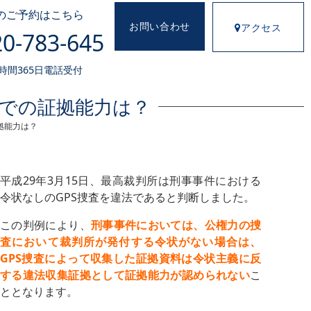
のご予約はこちら
お問い合わせ
アクセス
0-783-645
4時間365日電話受付
件での証拠能力は？
拠能力は？
平成29年3月15日、最高裁判所は刑事事件における
令状なしのGPS捜査を違法であると判断しました。
この判例により、
刑事事件においては、公権力の捜
査において裁判所が発付する令状がない場合は、
GPS捜査によって収集した証拠資料は令状主義に反
する違法収集証拠として証拠能力が認められない
こ
ととなります。