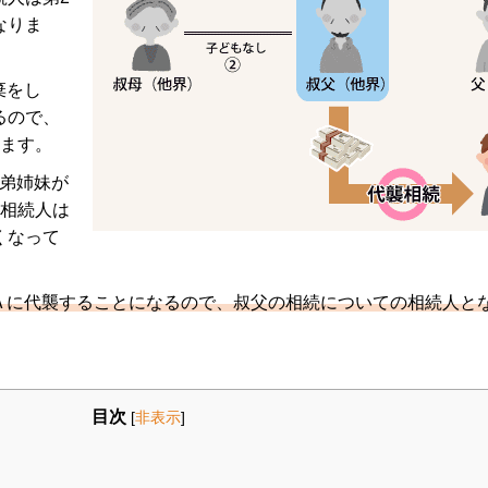
なりま
棄をし
るので、
ります。
兄弟姉妹が
の相続人は
くなって
Ａに代襲することになるので、叔父の相続についての相続人と
目次
[
非表示
]