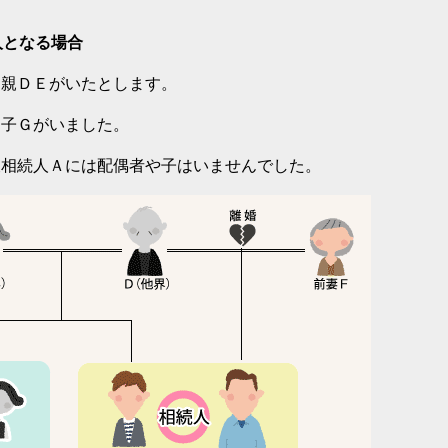
人となる場合
、親ＤＥがいたとします。
に子Ｇがいました。
被相続人Ａには配偶者や子はいませんでした。