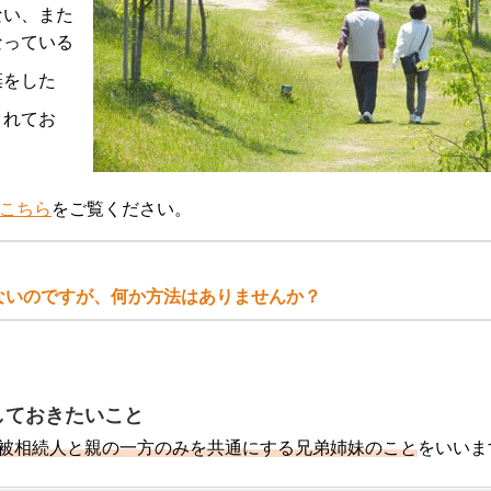
ない、また
なっている
棄をした
されてお
こちら
をご覧ください。
ないのですが、何か方法はありませんか？
しておきたいこと
被相続人と親の一方のみを共通にする兄弟姉妹のこと
をいいま