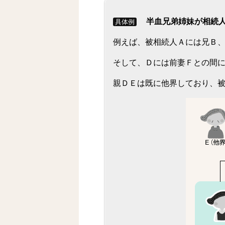
半血兄弟姉妹が相続
具体例
例えば、被相続人Ａには兄Ｂ
そして、Ｄには前妻Ｆとの間
親ＤＥは既に他界しており、