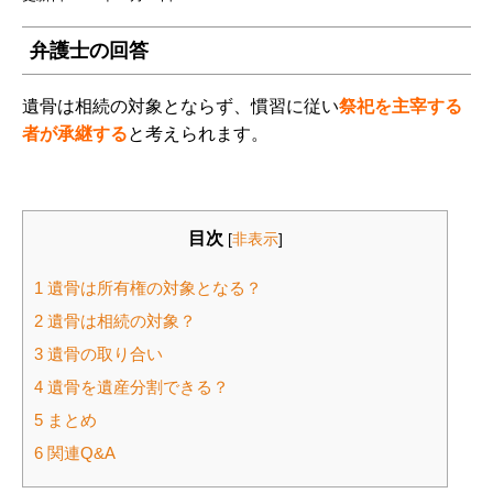
弁護士の回答
遺骨は相続の対象とならず、慣習に従い
祭祀を主宰する
者が承継する
と考えられます。
目次
[
非表示
]
1
遺骨は所有権の対象となる？
2
遺骨は相続の対象？
3
遺骨の取り合い
4
遺骨を遺産分割できる？
5
まとめ
6
関連Q&A