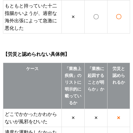
もともと持っていた十二
指腸かいようが、過密な
×
〇
〇
海外出張によって急激に
悪化した
【労災と認められない具体例】
ケース
「業務上
「業務に
労災と
疾病」の
起因する
認めら
リストに
ことが明
れるか
明示的に
らか」か
載ってい
るか
どこでかかったかわから
×
×
×
ないが風邪をひいた
適度な運動をしなかった