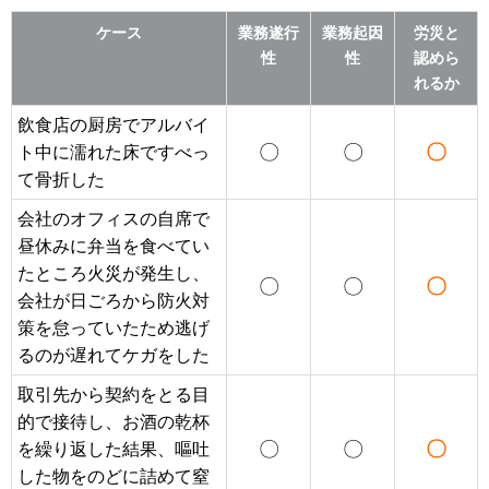
ケース
業務遂行
業務起因
労災と
性
性
認めら
れるか
飲食店の厨房でアルバイ
〇
〇
〇
ト中に濡れた床ですべっ
て骨折した
会社のオフィスの自席で
昼休みに弁当を食べてい
たところ火災が発生し、
〇
〇
〇
会社が日ごろから防火対
策を怠っていたため逃げ
るのが遅れてケガをした
取引先から契約をとる目
的で接待し、お酒の乾杯
〇
〇
〇
を繰り返した結果、嘔吐
した物をのどに詰めて窒