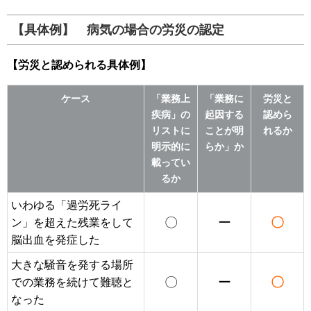
【具体例】 病気の場合の労災の認定
【労災と認められる具体例】
ケース
「業務上
「業務に
労災と
疾病」の
起因する
認めら
リストに
ことが明
れるか
明示的に
らか」か
載ってい
るか
いわゆる「過労死ライ
〇
ー
〇
ン」を超えた残業をして
脳出血を発症した
大きな騒音を発する場所
〇
ー
〇
での業務を続けて難聴と
なった