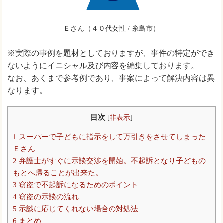
Ｅさん（４０代女性 / 糸島市）
※実際の事例を題材としておりますが、事件の特定ができ
ないようにイニシャル及び内容を編集しております。
なお、あくまで参考例であり、事案によって解決内容は異
なります。
目次
[
非表示
]
1
スーパーで子どもに指示をして万引きをさせてしまった
Ｅさん
2
弁護士がすぐに示談交渉を開始。不起訴となり子どもの
もとへ帰ることが出来た。
3
窃盗で不起訴になるためのポイント
4
窃盗の示談の流れ
5
示談に応じてくれない場合の対処法
6
まとめ