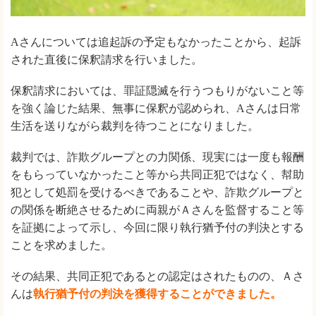
Aさんについては追起訴の予定もなかったことから、起訴
された直後に保釈請求を行いました。
保釈請求においては、罪証隠滅を行うつもりがないこと等
を強く論じた結果、無事に保釈が認められ、Aさんは日常
生活を送りながら裁判を待つことになりました。
裁判では、詐欺グループとの力関係、現実には一度も報酬
をもらっていなかったこと等から共同正犯ではなく、幇助
犯として処罰を受けるべきであることや、詐欺グループと
の関係を断絶させるために両親がＡさんを監督すること等
を証拠によって示し、今回に限り執行猶予付の判決とする
ことを求めました。
その結果、共同正犯であるとの認定はされたものの、Ａさ
んは
執行猶予付の判決を獲得することができました。