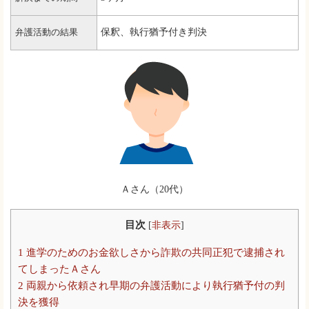
保釈、執行猶予付き判決
弁護活動の結果
Ａさん（20代）
目次
[
非表示
]
1
進学のためのお金欲しさから詐欺の共同正犯で逮捕され
てしまったＡさん
2
両親から依頼され早期の弁護活動により執行猶予付の判
決を獲得