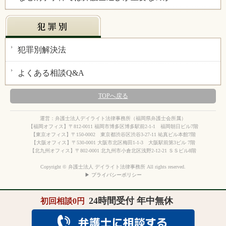
犯罪別解決法
よくある相談Q&A
TOPへ戻る
運営：弁護士法人デイライト法律事務所（福岡県弁護士会所属）
【福岡オフィス】〒812-0011 福岡市博多区博多駅前2-1-1 福岡朝日ビル7階
【東京オフィス】〒150-0002 東京都渋谷区渋谷3-27-11 祐真ビル本館7階
【大阪オフィス】〒530-0001 大阪市北区梅田1-1-3 大阪駅前第3ビル 7階
【北九州オフィス】〒802-0001 北九州市小倉北区浅野2-12-21 ＳＳビル8階
Copyright © 弁護士法人 デイライト法律事務所 All rights reserved.
▶ プライバシーポリシー
24時間受付 年中無休
初回相談0円