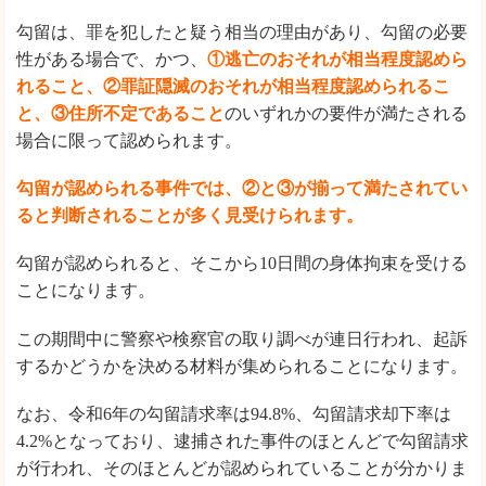
勾留は、罪を犯したと疑う相当の理由があり、勾留の必要
性がある場合で、かつ、
①逃亡のおそれが相当程度認めら
れること、②罪証隠滅のおそれが相当程度認められるこ
と、③住所不定であること
のいずれかの要件が満たされる
場合に限って認められます。
勾留が認められる事件では、②と③が揃って満たされてい
ると判断されることが多く見受けられます。
勾留が認められると、そこから10日間の身体拘束を受ける
ことになります。
この期間中に警察や検察官の取り調べが連日行われ、起訴
するかどうかを決める材料が集められることになります。
なお、令和6年の勾留請求率は94.8%、勾留請求却下率は
4.2%となっており、逮捕された事件のほとんどで勾留請求
が行われ、そのほとんどが認められていることが分かりま