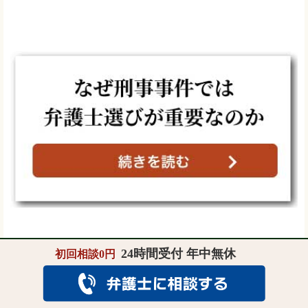
24時間受付 年中無休
初回相談0円
逮捕・拘留についてよくある相談Q&A