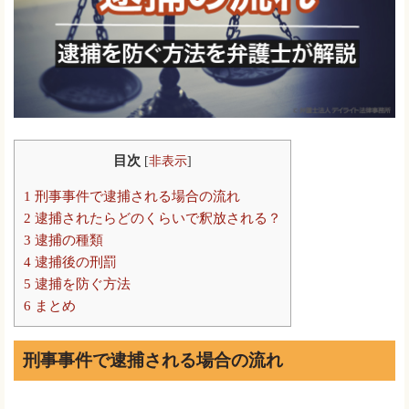
目次
[
非表示
]
1
刑事事件で逮捕される場合の流れ
2
逮捕されたらどのくらいで釈放される？
3
逮捕の種類
4
逮捕後の刑罰
5
逮捕を防ぐ方法
6
まとめ
刑事事件で逮捕される場合の流れ