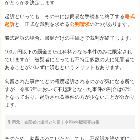
かどうかを決定します
起訴といっても、その中には簡易な手続きで終了する
略式
起訴
と、正式な裁判を求める
公判請求
の2つがあります。
略式起訴の場合、書類だけの手続きで裁判が終了します。
100万円以下の罰金または科料となる事件のみに限定され
ていますが、被疑者にとっても不特定多数の人に犯罪者で
あることがバレずに済むというメリットもあります。
勾留された事件でどの程度起訴されるのかが気になる所で
すが、令和5年において不起訴となった事件の割合は67%
となっており、起訴される事件の方が少ないことが分かり
ます。
引用元：
被疑者の逮捕と勾留｜令和6年版犯罪白書
そのため、勾留されていたとしても、不起訴を諦めずにし