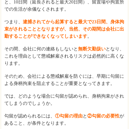
と、10日間（延長されると最大20日間）、留置場や拘置所
での生活が余儀なくされます。
つまり、
逮捕されてから起算すると最大で23日間、身体拘
束がされることとなりますが、当然、その期間は会社に出
勤することができなくなってしまいます
。
その間、会社に何の連絡もしないと
無断欠勤扱い
となり、
これを理由として懲戒解雇されるリスクは必然的に高くな
ります。
そのため、会社による懲戒解雇を防ぐには、早期に勾留に
よる身柄拘束を阻止することが重要となってきます。
では、どのような場合に勾留が認められ、身柄拘束がされ
てしまうのでしょうか。
勾留が認められるには、
①勾留の理由
と
②勾留の必要性
が
あること、が条件となります。