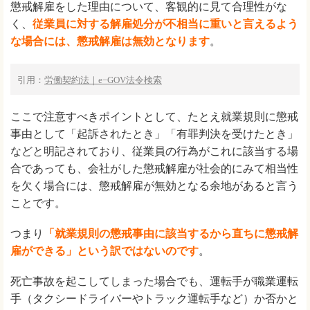
懲戒解雇をした理由について、客観的に見て合理性がな
く、
従業員に対する解雇処分が不相当に重いと言えるよう
な場合には、懲戒解雇は無効となります
。
引用：
労働契約法｜e−GOV法令検索
ここで注意すべきポイントとして、たとえ就業規則に懲戒
事由として「起訴されたとき」「有罪判決を受けたとき」
などと明記されており、従業員の行為がこれに該当する場
合であっても、会社がした懲戒解雇が社会的にみて相当性
を欠く場合には、懲戒解雇が無効となる余地があると言う
ことです。
つまり
「就業規則の懲戒事由に該当するから直ちに懲戒解
雇ができる」という訳ではないのです
。
死亡事故を起こしてしまった場合でも、運転手が職業運転
手（タクシードライバーやトラック運転手など）か否かと