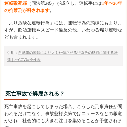
運転致死罪
（同法第2条）が成立し、運転手には
1年〜20年
の拘禁刑が科されます
。
「より危険な運転行為」には、運転行為の態様にもよりま
すが、飲酒運転やスピード違反の他、いわゆる煽り運転な
ども含まれます。
引用：
自動車の運転により人を死傷させる行為等の処罰に関する法
律｜e−GOV法令検索
死亡事故で解雇される？
死亡事故を起こしてしまった場合、こうした刑事責任が問
われるだけでなく、事故態様次第ではニュースなどの報道
がされ、社会的にも大きな注目を集めることが予想されま