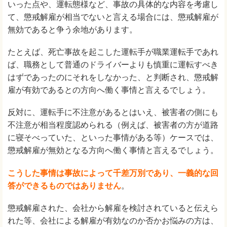
いった点や、運転態様など、事故の具体的な内容を考慮し
て、懲戒解雇が相当でないと言える場合には、懲戒解雇が
無効であると争う余地があります。
たとえば、死亡事故を起こした運転手が職業運転手であれ
ば、職務として普通のドライバーよりも慎重に運転すべき
はずであったのにそれをしなかった、と判断され、懲戒解
雇が有効であるとの方向へ働く事情と言えるでしょう。
反対に、運転手に不注意があるとはいえ、被害者の側にも
不注意が相当程度認められる（例えば、被害者の方が道路
に寝そべっていた、といった事情がある等）ケースでは、
懲戒解雇が無効となる方向へ働く事情と言えるでしょう。
こうした事情は事故によって千差万別であり、一義的な回
答ができるものではありません
。
懲戒解雇された、会社から解雇を検討されていると伝えら
れた等、会社による解雇が有効なのか否かお悩みの方は、